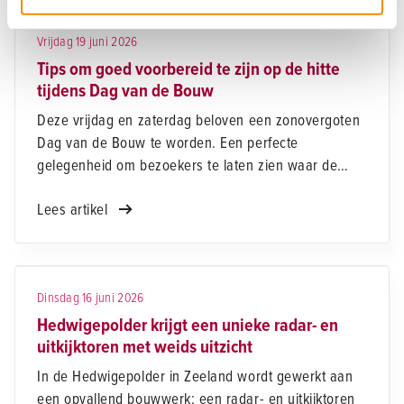
Vrijdag 19 juni 2026
Tips om goed voorbereid te zijn op de hitte
tijdens Dag van de Bouw
Deze vrijdag en zaterdag beloven een zonovergoten
Dag van de Bouw te worden. Een perfecte
gelegenheid om bezoekers te laten zien waar de
sector aan werkt. Warme temperaturen en
Lees artikel
onweersbuien vragen om extra aandacht voor
comfort en veiligheid op de bouwplaats.
Dinsdag 16 juni 2026
Hedwigepolder krijgt een unieke radar- en
uitkijktoren met weids uitzicht
In de Hedwigepolder in Zeeland wordt gewerkt aan
een opvallend bouwwerk: een radar- en uitkijktoren