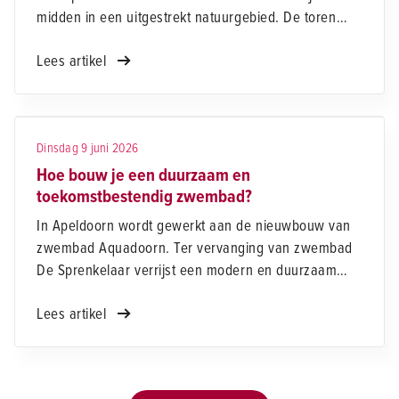
midden in een uitgestrekt natuurgebied. De toren
komt op een kunstmatige heuvel van 30 meter hoog
Lees artikel
en steekt daar nog eens ruim bovenuit. Een
bijzondere plek om te bouwen. Hoe pak je zoiets
aan? Tijdens de Dag van de Bouw krijg je de kans
om dat zelf te ontdekken.
Dinsdag 9 juni 2026
Hoe bouw je een duurzaam en
toekomstbestendig zwembad?
In Apeldoorn wordt gewerkt aan de nieuwbouw van
zwembad Aquadoorn. Ter vervanging van zwembad
De Sprenkelaar verrijst een modern en duurzaam
gebouw waar straks jong en oud kunnen zwemmen,
Lees artikel
sporten en ontspannen. Zo'n project zie je niet elke
dag. Op de Dag van de Bouw kun je van dichtbij
bekijken hoe dit bijzondere zwembad vorm krijgt.