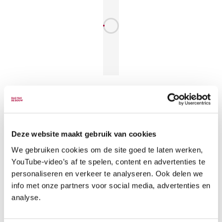
Data Dag van de Bouw 2027 en 2028
Deze website maakt gebruik van cookies
De Dag van de Bouw is de dag waarop bouwlocaties
We gebruiken cookies om de site goed te laten werken,
door heel Nederland hun bouwhekken openstellen om
YouTube-video’s af te spelen, content en advertenties te
personaliseren en verkeer te analyseren. Ook delen we
mensen kennis te laten maken met de positieve
info met onze partners voor social media, advertenties en
aspecten en de maatschappelijke betekenis van de
analyse.
bouw en infra. De data voor 2027 en 2028 zijn
vastgesteld. Noteer alvast in je agenda: