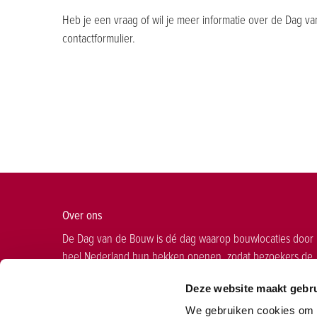
Heb je een vraag of wil je meer informatie over de Dag 
contactformulier.
Over ons
De Dag van de Bouw is dé dag waarop bouwlocaties door
heel Nederland hun hekken openen, zodat bezoekers de
positieve impact en maatschappelijke waarde van de bou
Deze website maakt gebru
en infra kunnen ontdekken. In 2027 vindt de twintigste
editie plaats op zaterdag 19 juni.
We gebruiken cookies om d