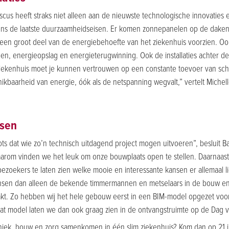
us heeft straks niet alleen aan de nieuwste technologische innovaties
ns de laatste duurzaamheidseisen. Er komen zonnepanelen op de daken
een groot deel van de energiebehoefte van het ziekenhuis voorzien. Oo
, energieopslag en energieterugwinning. Ook de installaties achter de
iekenhuis moet je kunnen vertrouwen op een constante toevoer van scho
kbaarheid van energie, óók als de netspanning wegvalt,” vertelt Miche
nsen
ts dat wie zo’n technisch uitdagend project mogen uitvoeren”, besluit Ba
daarom vinden we het leuk om onze bouwplaats open te stellen. Daarnaa
zoekers te laten zien welke mooie en interessante kansen er allemaal li
sen dan alleen de bekende timmermannen en metselaars in de bouw en
akt. Zo hebben wij het hele gebouw eerst in een BIM-model opgezet voo
at model laten we dan ook graag zien in de ontvangstruimte op de Dag 
niek, bouw en zorg samenkomen in één slim ziekenhuis? Kom dan op 21 j