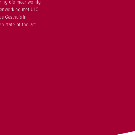
ring die maar weinig
enwerking met ULC
s Gasthuis in
n state-of-the-art