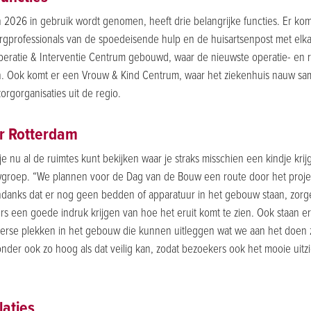
 2026 in gebruik wordt genomen, heeft drie belangrijke functies. Er ko
rgprofessionals van de spoedeisende hulp en de huisartsenpost met el
peratie & Interventie Centrum gebouwd, waar de nieuwste operatie- en
. Ook komt er een Vrouw & Kind Centrum, waar het ziekenhuis nauw s
rgorganisaties uit de regio.
er Rotterdam
je nu al de ruimtes kunt bekijken waar je straks misschien een kindje krijg
roep. “We plannen voor de Dag van de Bouw een route door het projec
Ondanks dat er nog geen bedden of apparatuur in het gebouw staan, zor
s een goede indruk krijgen van hoe het eruit komt te zien. Ook staan e
erse plekken in het gebouw die kunnen uitleggen wat we aan het doen zi
der ook zo hoog als dat veilig kan, zodat bezoekers ook het mooie uitz
laties