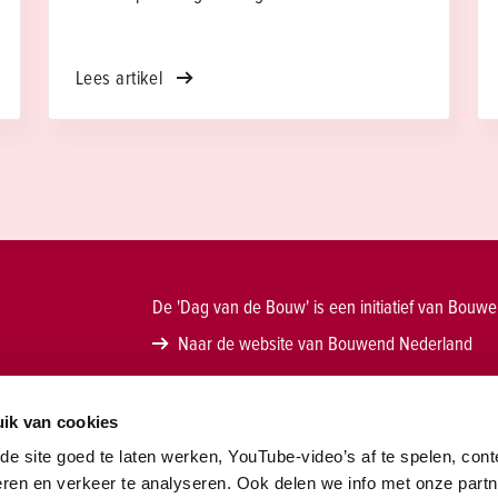
scholen die je vaak in films ziet. Hier geen
donkere klaslokalen met hoge plafonds,
grauwe gangen met gesloten deuren en
Lees artikel
vooral veel beton. In het toekomstige
Lauwers College sta je overal in direct
contact met de natuur buiten. Van het
dakplein met kas tot de lokalen en
leerpleinen, en van de begroeide luifels tot
de uitnodigende, lichte aula. Benieuwd hoe
Hesco Bouw deze duurzame school bouwt?
Kom dan naar de Dag van de Bouw op
De 'Dag van de Bouw' is een initiatief van Bouw
zaterdag 20 juni.
Naar de website van Bouwend Nederland
w
ik van cookies
e site goed te laten werken, YouTube-video’s af te spelen, cont
eren en verkeer te analyseren. Ook delen we info met onze part