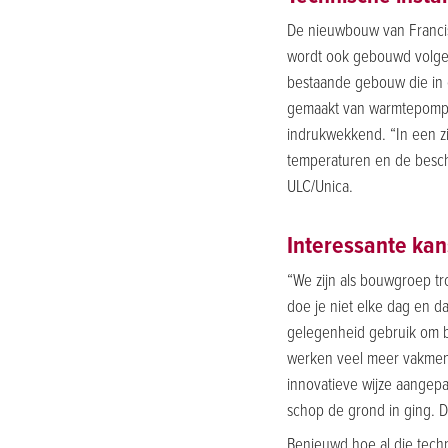
De nieuwbouw van Francisc
wordt ook gebouwd volge
bestaande gebouw die in 
gemaakt van warmtepompen
indrukwekkend. “In een z
temperaturen en de beschi
ULC/Unica.
Interessante ka
“We zijn als bouwgroep tro
doe je niet elke dag en 
gelegenheid gebruik om be
werken veel meer vakmen
innovatieve wijze aangep
schop de grond in ging. D
Benieuwd hoe al die tech