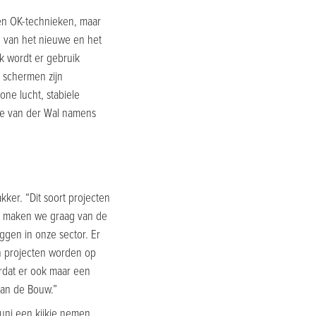
 en OK-technieken, maar
 van het nieuwe en het
k wordt er gebruik
 schermen zijn
ne lucht, stabiele
lle van der Wal namens
kker. “Dit soort projecten
st maken we graag van de
ggen in onze sector. Er
 projecten worden op
rdat er ook maar een
van de Bouw.”
uni een kijkje nemen