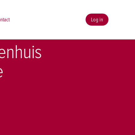
ntact
Log in
kenhuis
e