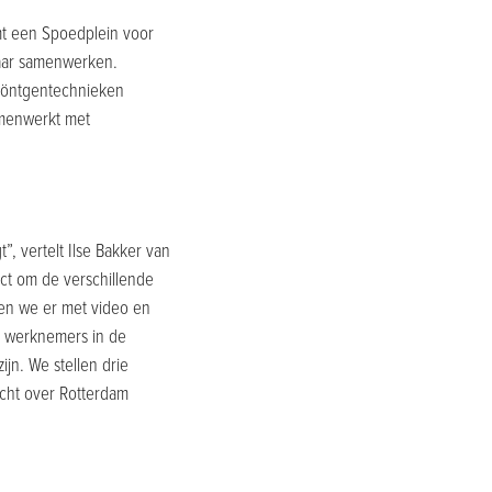
mt een Spoedplein voor
kaar samenwerken.
 röntgentechnieken
amenwerkt met
t”, vertelt Ilse Bakker van
t om de verschillende
gen we er met video en
r werknemers in de
jn. We stellen drie
icht over Rotterdam