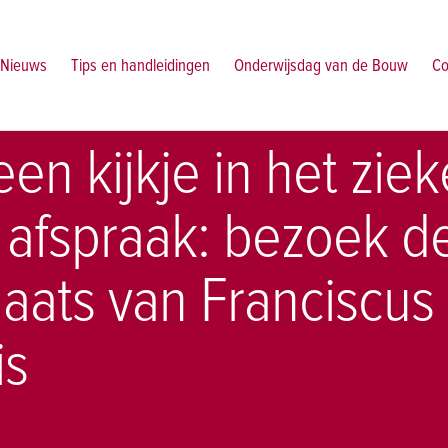
afspraak bezoek de bouwplaats van franciscus gasthuis
Nieuws
Tips en handleidingen
Onderwijsdag van de Bouw
Co
n kijkje in het zie
 afspraak: bezoek d
aats van Franciscus
is