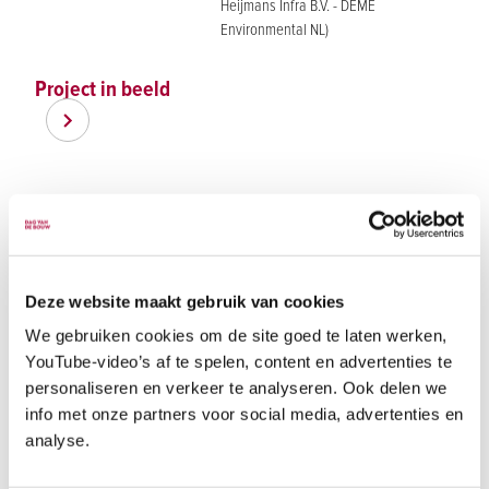
Heijmans Infra B.V. - DEME
Environmental NL)
Project in beeld
Item
Item
1
1
of
of
2
2
Adres
Lekdijk Oost 11a
Deze website maakt gebruik van cookies
3961MB Wijk bij Duurstede
Utrecht
We gebruiken cookies om de site goed te laten werken,
YouTube-video’s af te spelen, content en advertenties te
Navigeer naar locatie
personaliseren en verkeer te analyseren. Ook delen we
Bezoekuren
info met onze partners voor social media, advertenties en
analyse.
10:00 - 15:00