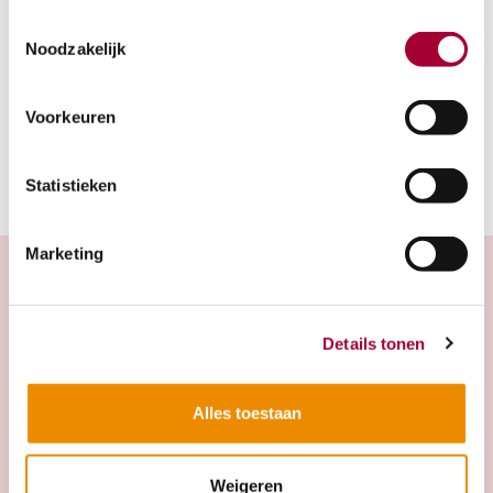
Parkeergelegenheid
Toestemmingsselectie
Parkeren bij Sportcomplex Mariënhoeve,
Noodzakelijk
Lekdijk Oost 14, 3961 MB Wijk bij Duurstede.
Vanaf hier is het ca. 5 minuten lopen.
Voorkeuren
Statistieken
Marketing
Projecten in de buurt
Details tonen
Alles toestaan
Prinses Marijkesluis
Prinses Marijkesluisweg 3, 4023AX Rijswijk
Weigeren