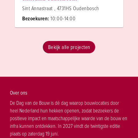
Sint Annastraat , 4731HS Oudenbosch
Bezoekuren:
10:00-14:00
Bekijk alle projecten
Over ons
De Dag van de Bouw is dé dag waarop bouwlocaties door
heel Nederland hun hekken openen, zodat bezoekers de
positieve impact en maatschappelijke waarde van de bouw en
infra kunnen ontdekken. In 2027 vindt de twintigste editie
plaats op zaterdag 19 juni.