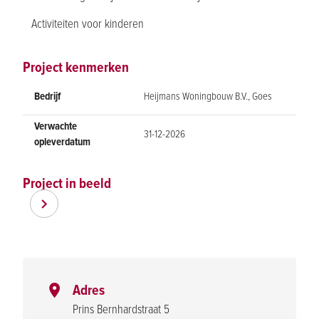
Activiteiten voor kinderen
Project kenmerken
Bedrijf
Heijmans Woningbouw B.V., Goes
Verwachte
31-12-2026
opleverdatum
Project in beeld
Item
Item
1
1
of
of
4
4
Adres
Prins Bernhardstraat 5