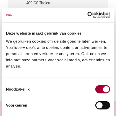
4691GC Tholen
Zeeland
Navigeer naar locatie
Bezoekuren
Deze website maakt gebruik van cookies
10:00 - 13:00
We gebruiken cookies om de site goed te laten werken,
Parkeergelegenheid
YouTube-video’s af te spelen, content en advertenties te
Op de bouwplaats zelf zijn geen
personaliseren en verkeer te analyseren. Ook delen we
parkeerfaciliteiten aanwezig. Parkeren in de
info met onze partners voor social media, advertenties en
analyse.
wijk.
Toestemmingsselectie
Noodzakelijk
Voorkeuren