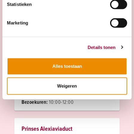
Statistieken
Projecten in de buurt
Marketing
Puur! Maassluis
P.C. Hooftlaan 26, 3141AG Maassluis
Details tonen
Bezoekuren:
10:00-12:00
Alles toestaan
Waelhoven | 's-Gravenzande
Weigeren
Eekhoorn 12, 2693EH 's-Gravenzande
Bezoekuren:
10:00-12:00
Prinses Alexiaviaduct