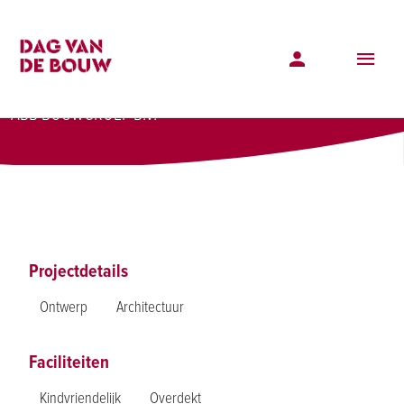
Projectenoverzicht
Twee Getuigen
Twee Getuigen
ABB BOUWGROEP B.V.
Projectdetails
Ontwerp
Architectuur
Faciliteiten
Kindvriendelijk
Overdekt