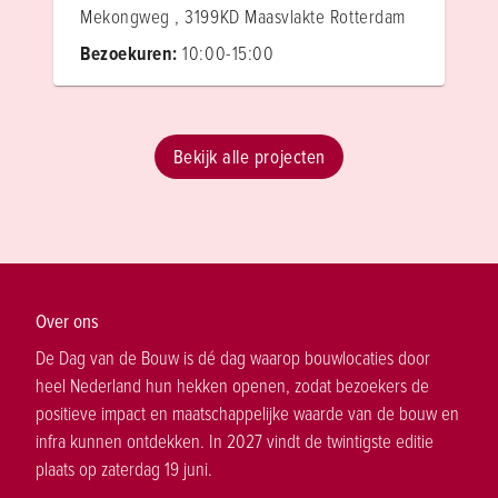
Mekongweg , 3199KD Maasvlakte Rotterdam
Bezoekuren:
10:00-15:00
Bekijk alle projecten
Over ons
De Dag van de Bouw is dé dag waarop bouwlocaties door
heel Nederland hun hekken openen, zodat bezoekers de
positieve impact en maatschappelijke waarde van de bouw en
infra kunnen ontdekken. In 2027 vindt de twintigste editie
plaats op zaterdag 19 juni.