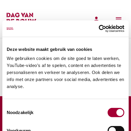
Dit project bestaat niet (meer)
Deze website maakt gebruik van cookies
We gebruiken cookies om de site goed te laten werken,
YouTube-video’s af te spelen, content en advertenties te
personaliseren en verkeer te analyseren. Ook delen we
info met onze partners voor social media, advertenties en
analyse.
Toestemmingsselectie
Over ons
Noodzakelijk
De Dag van de Bouw is dé dag waarop bouwlocaties door
heel Nederland hun hekken openen, zodat bezoekers de
Voorkeuren