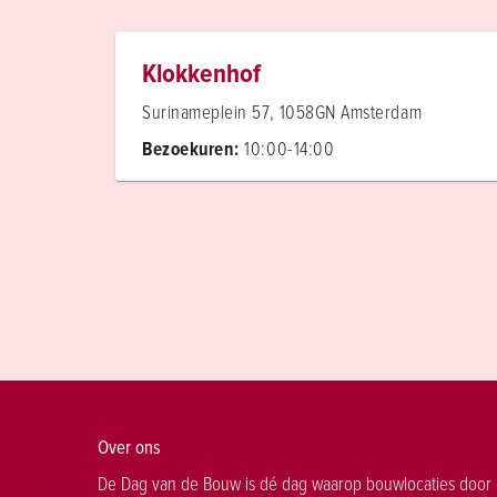
Klokkenhof
Surinameplein 57, 1058GN Amsterdam
Bezoekuren:
10:00-14:00
Over ons
De Dag van de Bouw is dé dag waarop bouwlocaties door