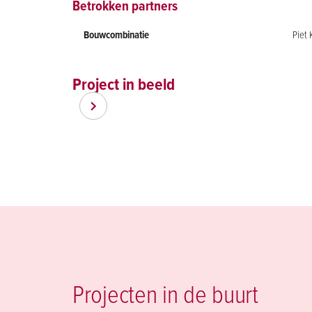
Betrokken partners
Bouwcombinatie
Piet 
Project in beeld
Item
Item
1
1
of
of
3
3
Projecten in de buurt