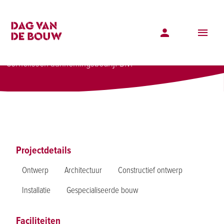
Projectenoverzicht
Sidekix - Nieuwbouw kantoor Uden
Sidekix - Nieuwbouw kantoor Uden
Cornelissen aannemingsbedrijf B.V.
Projectdetails
Ontwerp
Architectuur
Constructief ontwerp
Installatie
Gespecialiseerde bouw
Faciliteiten