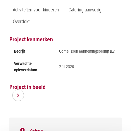
Activiteiten voor kinderen
Catering aanwezig
Overdekt
Project kenmerken
Bedrijf
Cornelissen aannemingsbedrijf B.V.
Verwachte
2-11-2026
opleverdatum
Project in beeld
Item
Item
1
1
of
of
3
3