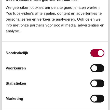
Limburg
We gebruiken cookies om de site goed te laten werken,
Navigeer naar locatie
YouTube-video’s af te spelen, content en advertenties te
personaliseren en verkeer te analyseren. Ook delen we
Bezoekuren
info met onze partners voor social media, advertenties en
10:00 - 15:00
analyse.
Parkeergelegenheid
Adres: Kruisweg 50 5944 Arcen Parkeren is
Toestemmingsselectie
mogelijk vóór het woonhuis óf op ons terrein.
Noodzakelijk
Volg ter plaatse de bordjes die de
parkeerroute aanduiden.
Voorkeuren
Statistieken
Volg dit project op social media
Marketing
Website