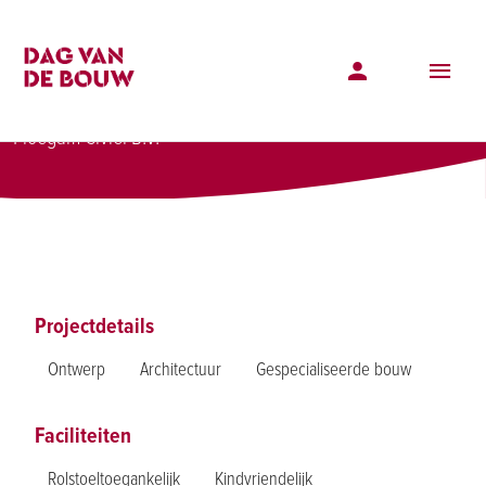
Projectenoverzicht
Dijkversterking en -verlegging Arcen
Dijkversterking en -verlegging Arcen
Ploegam Civiel B.V.
Projectdetails
Ontwerp
Architectuur
Gespecialiseerde bouw
Faciliteiten
Rolstoeltoegankelijk
Kindvriendelijk