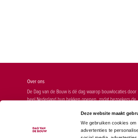
Over ons
De Dag van de Bouw is dé dag waarop bouwlocaties door
heel Nederland hun hekken openen, zodat bezoekers de
positieve impact en maatschappelijke waarde van de bou
Deze website maakt gebru
en infra kunnen ontdekken. In 2027 vindt de twintigste
editie plaats op zaterdag 19 juni.
We gebruiken cookies om d
advertenties te personalis
social media, advertenties