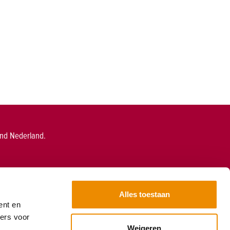
end Nederland.
Alles toestaan
ent en
ners voor
Weigeren