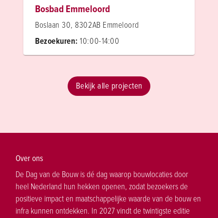
Bosbad Emmeloord
Boslaan 30, 8302AB Emmeloord
Bezoekuren:
10:00-14:00
Bekijk alle projecten
Over ons
De Dag van de Bouw is dé dag waarop bouwlocaties door
heel Nederland hun hekken openen, zodat bezoekers de
positieve impact en maatschappelijke waarde van de bouw en
infra kunnen ontdekken. In 2027 vindt de twintigste editie