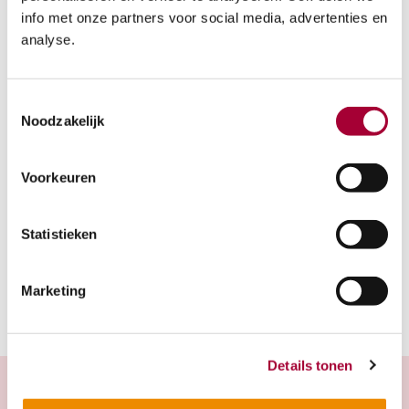
info met onze partners voor social media, advertenties en
Aengwirderweg, volg De Greiden, via
analyse.
Luijendijk naar Tureluurstraat 20. Alternatief
A32: afslag 11 Heerenveen, volg N392 en De
Greiden. Woonwijk.
Toestemmingsselectie
Noodzakelijk
Voorkeuren
Volg dit project op social media
Website
Statistieken
Marketing
Details tonen