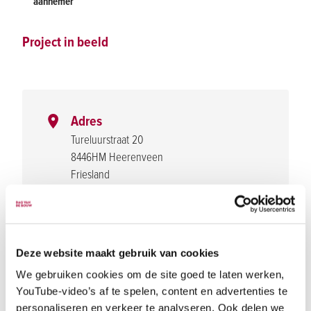
aannemer
Project in beeld
Adres
Tureluurstraat 20
8446HM Heerenveen
Friesland
Navigeer naar locatie
Bezoekuren
10:30 - 14:30
Deze website maakt gebruik van cookies
Parkeergelegenheid
We gebruiken cookies om de site goed te laten werken,
YouTube-video’s af te spelen, content en advertenties te
Vanaf A7: afslag 10 Heerenveen-Centrum,
personaliseren en verkeer te analyseren. Ook delen we
volg N392. Bij rotonde rechtdoor