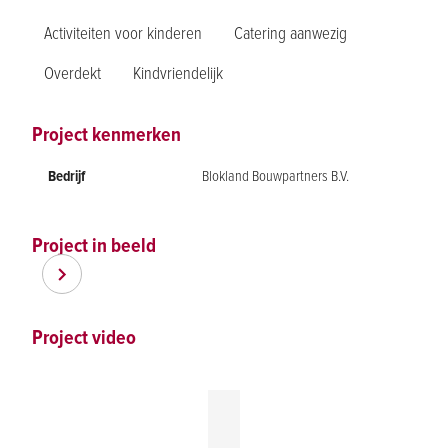
Activiteiten voor kinderen
Catering aanwezig
Overdekt
Kindvriendelijk
Project kenmerken
Bedrijf
Blokland Bouwpartners B.V.
Project in beeld
Item
Item
1
1
of
Project video
of
2
2