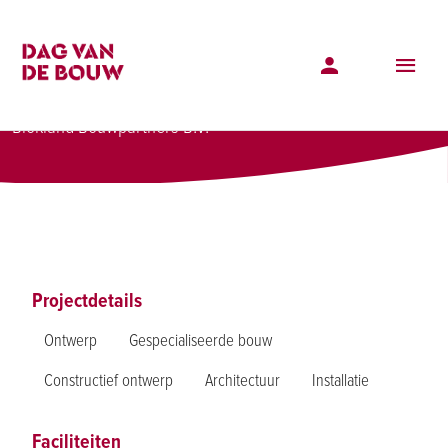
Projectenoverzicht
Werkmansbeemd
Werkmansbeemd
Blokland Bouwpartners B.V.
Projectdetails
Ontwerp
Gespecialiseerde bouw
Constructief ontwerp
Architectuur
Installatie
Faciliteiten