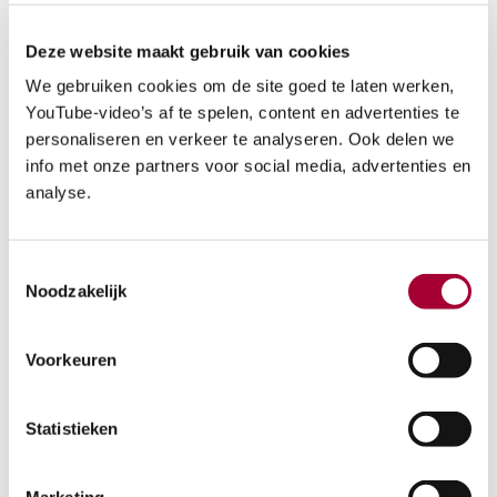
Parkeren rondom het bouwproject.
Werkmansbeemd 8 in Oosterhout
Deze website maakt gebruik van cookies
(Dommelbergen) is goed bereikbaar. Via A27
We gebruiken cookies om de site goed te laten werken,
neem afrit 19 Oosterhout en volg borden
YouTube-video’s af te spelen, content en advertenties te
Dommelbergen. Vanuit A16, A58 en A59
personaliseren en verkeer te analyseren. Ook delen we
eveneens via Oosterhout richting
info met onze partners voor social media, advertenties en
Dommelbergen. Volg in de wijk de
analyse.
bewegwijzering naar de Werkmansbeemd.
Toestemmingsselectie
Noodzakelijk
Volg dit project op social media
Voorkeuren
Website
Facebook
Statistieken
Instagram
LinkedIn