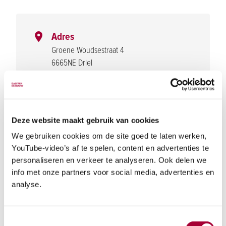
1
of
of
3
3
Adres
Groene Woudsestraat 4
6665NE Driel
Gelderland
Navigeer naar locatie
Bezoekuren
Deze website maakt gebruik van cookies
10:00 - 14:00
We gebruiken cookies om de site goed te laten werken,
Parkeergelegenheid
YouTube-video’s af te spelen, content en advertenties te
personaliseren en verkeer te analyseren. Ook delen we
info met onze partners voor social media, advertenties en
analyse.
Volg dit project op social media
Toestemmingsselectie
Website