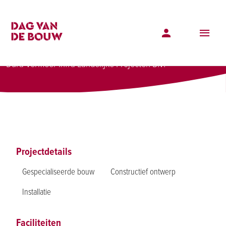
Projectenoverzicht
Fikkersdries III
Fikkersdries III
Dura Vermeer Infra Landelijke Projecten B.V.
Projectdetails
Gespecialiseerde bouw
Constructief ontwerp
Installatie
Faciliteiten