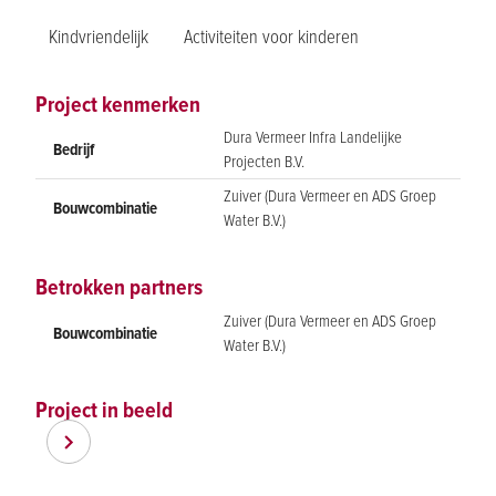
Kindvriendelijk
Activiteiten voor kinderen
Project kenmerken
Dura Vermeer Infra Landelijke
Bedrijf
Projecten B.V.
Zuiver (Dura Vermeer en ADS Groep
Bouwcombinatie
Water B.V.)
Betrokken partners
Zuiver (Dura Vermeer en ADS Groep
Bouwcombinatie
Water B.V.)
Project in beeld
Item
Item
1